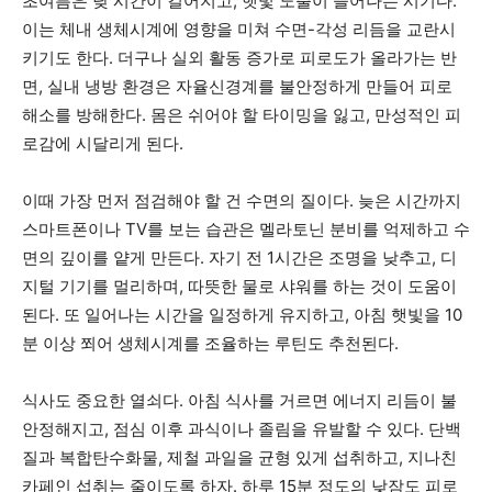
초여름은 낮 시간이 길어지고, 햇빛 노출이 늘어나는 시기다.
이는 체내 생체시계에 영향을 미쳐 수면-각성 리듬을 교란시
키기도 한다. 더구나 실외 활동 증가로 피로도가 올라가는 반
면, 실내 냉방 환경은 자율신경계를 불안정하게 만들어 피로
해소를 방해한다. 몸은 쉬어야 할 타이밍을 잃고, 만성적인 피
로감에 시달리게 된다.
이때 가장 먼저 점검해야 할 건 수면의 질이다. 늦은 시간까지
스마트폰이나 TV를 보는 습관은 멜라토닌 분비를 억제하고 수
면의 깊이를 얕게 만든다. 자기 전 1시간은 조명을 낮추고, 디
지털 기기를 멀리하며, 따뜻한 물로 샤워를 하는 것이 도움이
된다. 또 일어나는 시간을 일정하게 유지하고, 아침 햇빛을 10
분 이상 쬐어 생체시계를 조율하는 루틴도 추천된다.
식사도 중요한 열쇠다. 아침 식사를 거르면 에너지 리듬이 불
안정해지고, 점심 이후 과식이나 졸림을 유발할 수 있다. 단백
질과 복합탄수화물, 제철 과일을 균형 있게 섭취하고, 지나친
카페인 섭취는 줄이도록 하자. 하루 15분 정도의 낮잠도 피로