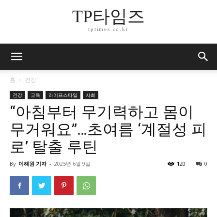
TP타임즈
tptimes.co.kr
홈
건강
건강
교육
라이프스타일
사회
“아침부터 무기력하고 몸이
무거워요”…초여름 ‘계절성 피
로’ 탈출 루틴
By
이해원 기자
-
2025년 6월 9일
120
0