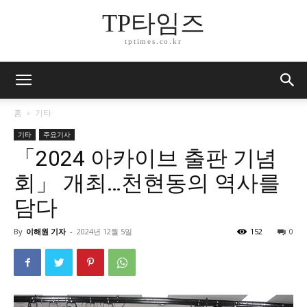
TP타임즈
tptimes.co.kr
홈
기타
기타
주요기사
「2024 아카이브 출판 기념
회」 개최…천현동의 역사를
담다
By
이해원 기자
-
2024년 12월 5일
152
0