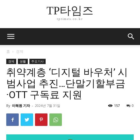
TP타임즈
tptimes.co.kr
홈
경제
경제
생활
주요기사
취약계층 ‘디지털 바우처’ 시
범사업 추진…단말기할부금
·OTT 구독료 지원
By
이해원 기자
-
2024년 7월 31일
157
0