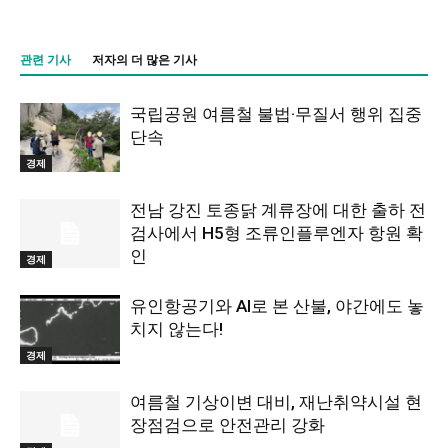
관련 기사
저자의 더 많은 기사
국립공원 여름철 불법·무질서 행위 집중
단속
경제
전남 강진 토종닭 계류장에 대한 출하 전
검사에서 H5형 조류인플루엔자 항원 확
인
경제
유인항공기와 AI로 본 산불, 야간에도 놓
치지 않는다!
경제
여름철 기상이변 대비, 재난취약시설 현
장점검으로 안전관리 강화