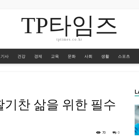
TP타임즈
tptimes.co.kr
요기사
건강
경제
교육
문화
사회
생활
스포츠
L
 활기찬 삶을 위한 필수
70
0